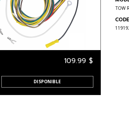
TOW R
CODE
11919
109.99 $
DISPONIBLE