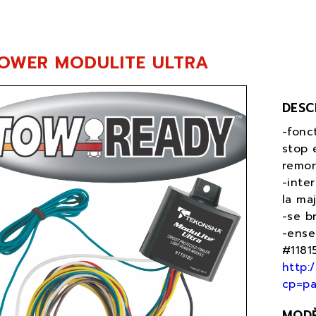
OWER MODULITE ULTRA
DESC
-fonc
stop 
remo
-inte
la ma
-se b
-ense
#11815
http:
cp=p
MOD