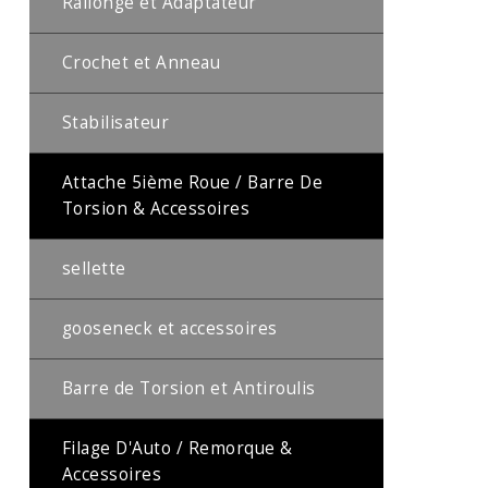
Rallonge et Adaptateur
Crochet et Anneau
Stabilisateur
Attache 5ième Roue / Barre De
Torsion & Accessoires
sellette
gooseneck et accessoires
Barre de Torsion et Antiroulis
Filage D'Auto / Remorque &
Accessoires