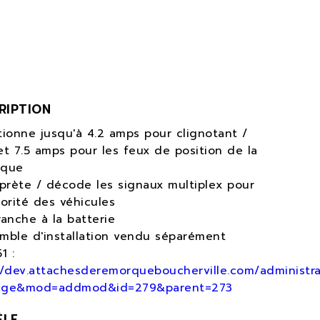
RIPTION
tionne jusqu'à 4.2 amps pour clignotant /
et 7.5 amps pour les feux de position de la
rque
rprète / décode les signaux multiplex pour
jorité des véhicules
ranche à la batterie
mble d'installation vendu séparément
1 :
//dev.attachesderemorqueboucherville.com/administra
age&mod=addmod&id=279&parent=273
ÈLE