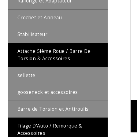
Rallonge et Adaptateur
Crochet et Anneau
Stabilisateur
Attache 5ième Roue / Barre De
Torsion & Accessoires
sellette
gooseneck et accessoires
Barre de Torsion et Antiroulis
Filage D'Auto / Remorque &
Accessoires