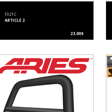
F321C
ARTICLE 2
23.00$