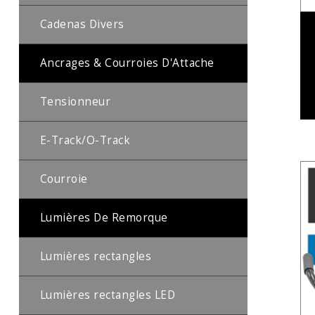
Cadenas Divers
Ancrages & Courroies D'Attache
Tensionneur
E-Track/O-Track
Courroie
Lumières De Remorque
Lumières rectangles
Lumières rectangles LED