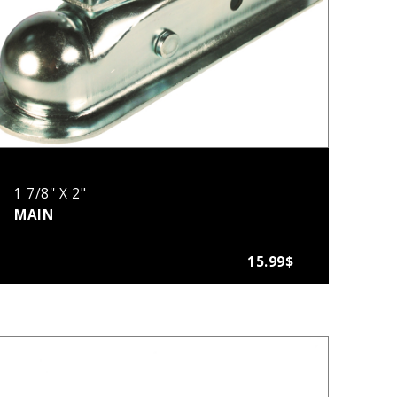
1 7/8'' X 2"
MAIN
15.99$